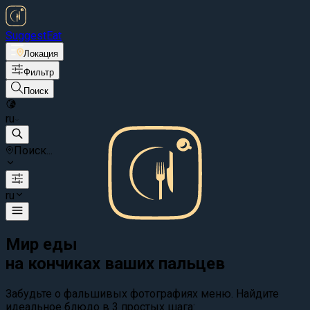
Suggest
Eat
Локация
Фильтр
Поиск
ru
Поиск...
ru
Мир еды
на кончиках ваших пальцев
Забудьте о фальшивых фотографиях меню. Найдите
идеальное блюдо в 3 простых шага: