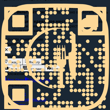
01
Выберите локацию:
Где вы хотите поесть?
02
Фильтруйте вкусы:
Что именно вы хотите съесть
сегодня?
03
Найдите идеальное место
Исследуйте видео
предложения, просматривайте рестораны или
исследуйте карту.
Получите приложение
Suggest
Eat
Фильтр
Локация
Фильтр
Блюда
Рестораны
Карта
Приложение
App Store
Google Play
Информация
О нас
Сотрудничество
Блог