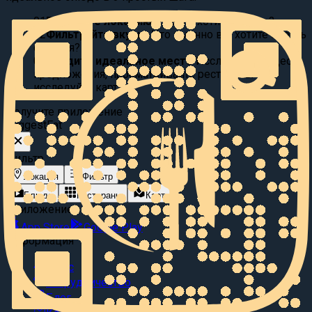
01
Выберите локацию:
Где вы хотите поесть?
02
Фильтруйте вкусы:
Что именно вы хотите съесть
сегодня?
03
Найдите идеальное место
Исследуйте видео
предложения, просматривайте рестораны или
исследуйте карту.
Получите приложение
Suggest
Eat
Фильтр
Локация
Фильтр
Блюда
Рестораны
Карта
Приложение
App Store
Google Play
Информация
О нас
Сотрудничество
Блог