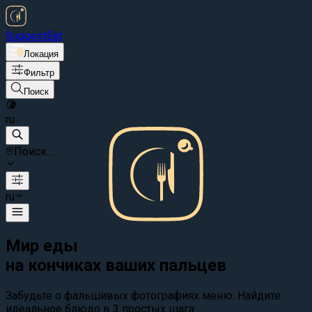
Suggest
Eat
Локация
Фильтр
Поиск
ru
Поиск...
ru
Мир еды
на кончиках ваших пальцев
Забудьте о фальшивых фотографиях меню. Найдите
идеальное блюдо в 3 простых шага: