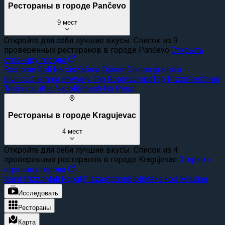
Рестораны в городе Pančevo
9
мест
Откройте для себя лучшие вкусы. Список из 9
проверенных ресторанов в городе Pančevo.
Открыть
страницу города
Restoran Beli Narcis
Kafana Djeram
Dilema gradska
pivnica
Dilemma Brewery Tap Room
Evropa
Top Pizza
Restoran
Trešnjica
Little Napoli
Smash No Pass
Рестораны в городе Kragujevac
4
мест
Откройте для себя лучшие вкусы. Список из 4
проверенных ресторанов в городе Kragujevac.
Открыть
страницу города
Saint Pizza
Mali Napulj
Pizzastation
Biblioteka kod Milutina
Исследовать
Рестораны
Карта