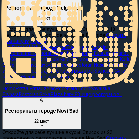
Рестораны в городе Belgrade
113
мест
Откройте для себя лучшие вкусы. Список из 113
проверенных ресторанов в городе Belgrade.
Открыть
страницу города
The Pijaca 2
Mali Kalemegdan
Tradicija Nacionalni
Restoran
Etno Restoran Pahuljica
Restoran Bulevar
Čobanov
'lad
Čobanov odmor
Republika Grill
Pizzeria Di Karpuzzi
Kultura
Caffe & Baklava
Dunavska terasa
Restoran Naša Marina
Mali
vrabac
Komanda
Sarajevski
Pasha pizza bar
Standard Cafe &
Restoran
Baštino
Fontana Gastro
Pub
Vrteška
Sushidream
Crvena Ruža
Ole!
Lola Almost
Home
Pizza Fritta
Uzelac
Pecenjara Ledine
Avalska
Brvnara
Restoran Seka
Plaza bar
+
83
еще ресторанов...
Рестораны в городе Novi Sad
22
мест
Откройте для себя лучшие вкусы. Список из 22
проверенных ресторанов в городе Novi Sad.
Открыть