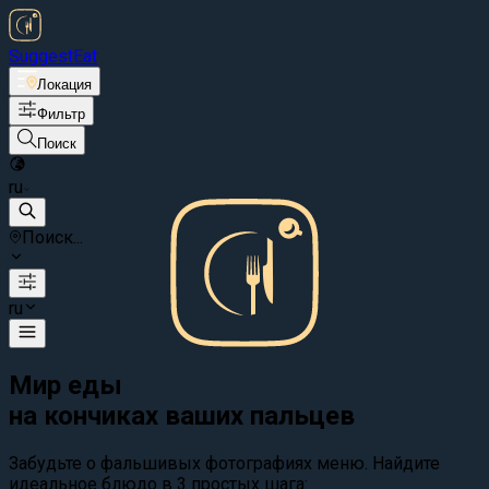
Suggest
Eat
Локация
Фильтр
Поиск
ru
Поиск...
ru
Мир еды
на кончиках ваших пальцев
Забудьте о фальшивых фотографиях меню. Найдите
идеальное блюдо в 3 простых шага: