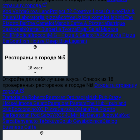
страницу города
Kod Vožda
Giros Land
Project 72 Creative Local Cusine
Fish &
Zeleniš
Laboratorija pizza&coffee
Uzicka komplet lepinja
The
Risotto Bar
The Camelot
Manoir Caffe & Pizzeria
Barrique
Gastropab
Krafter Burger
La Tvorza
Pajin Salaš
Magaza
Grill
Prikolica
Broccoli
MIG - Pizza & Gelato
TAKO
Stevča Pizza
Bar
Goat
Fish House Deep Blue
Laganini
Рестораны в городе Niš
18
мест
Откройте для себя лучшие вкусы. Список из 18
проверенных ресторанов в городе Niš.
Открыть страницу
города
Trattoria da Roberto
Restoran Ordinacija
Irish Pub Crazy
Horse
Limone Gelato
Pasta bar Pastara
The Hub - pub and
club
Bocconcino
XO Pizza
Čairska Kafana
The Risotto
Bar
Restoran Pod Sač
GYROS4U
Mir-Mir
Devet Jugovića
Kod
Šarca
Benvenuto Tečakuva
Golub Ćevabdžinica
Dijalog
Business Caffe