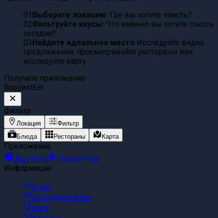
01
Выберите локацию:
Где вы хотите поесть?
02
Фильтруйте вкусы:
Что именно вы хотите съесть
сегодня?
03
Найдите идеальное место
Исследуйте видео
предложения, просматривайте рестораны или
исследуйте карту.
Получите приложение
Suggest
Eat
Фильтр
Локация
Фильтр
Блюда
Рестораны
Карта
Приложение
App Store
Google Play
Информация
О нас
Сотрудничество
Блог