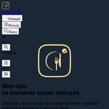
Suggest
Eat
Локация
Фильтр
Поиск
ru
Поиск...
ru
Мир еды
на кончиках ваших пальцев
Забудьте о фальшивых фотографиях меню. Найдите
идеальное блюдо в 3 простых шага: