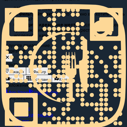
01
Выберите локацию:
Где вы хотите поесть?
02
Фильтруйте вкусы:
Что именно вы хотите съесть
сегодня?
03
Найдите идеальное место
Исследуйте видео
предложения, просматривайте рестораны или
исследуйте карту.
Получите приложение
Suggest
Eat
Фильтр
Локация
Фильтр
Блюда
Рестораны
Карта
Приложение
App Store
Google Play
Информация
О нас
Сотрудничество
Блог