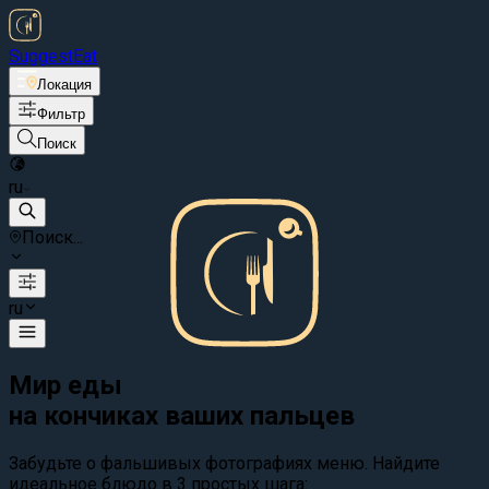
Suggest
Eat
Локация
Фильтр
Поиск
ru
Поиск...
ru
Мир еды
на кончиках ваших пальцев
Забудьте о фальшивых фотографиях меню. Найдите
идеальное блюдо в 3 простых шага: