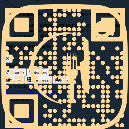
01
Выберите локацию:
Где вы хотите поесть?
02
Фильтруйте вкусы:
Что именно вы хотите съесть
сегодня?
03
Найдите идеальное место
Исследуйте видео
предложения, просматривайте рестораны или
исследуйте карту.
Получите приложение
Suggest
Eat
Фильтр
Локация
Фильтр
Блюда
Рестораны
Карта
Приложение
App Store
Google Play
Информация
О нас
Сотрудничество
Блог