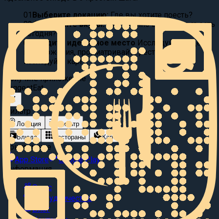
01
Выберите локацию:
Где вы хотите поесть?
02
Фильтруйте вкусы:
Что именно вы хотите съесть
сегодня?
03
Найдите идеальное место
Исследуйте видео
предложения, просматривайте рестораны или
исследуйте карту.
Получите приложение
Suggest
Eat
Фильтр
Локация
Фильтр
Блюда
Рестораны
Карта
Приложение
App Store
Google Play
Информация
О нас
Сотрудничество
Блог