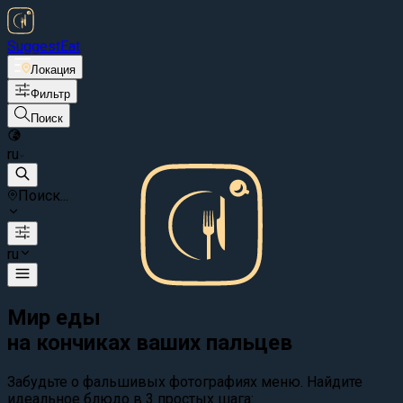
Suggest
Eat
Локация
Фильтр
Поиск
ru
Поиск...
ru
Мир еды
на кончиках ваших пальцев
Забудьте о фальшивых фотографиях меню. Найдите
идеальное блюдо в 3 простых шага: