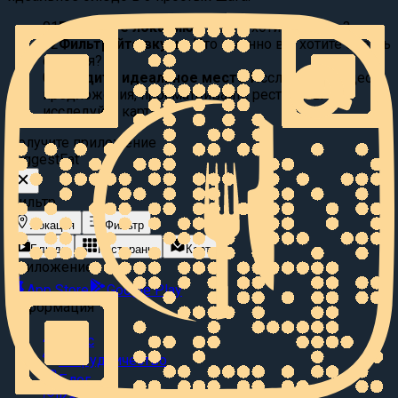
01
Выберите локацию:
Где вы хотите поесть?
02
Фильтруйте вкусы:
Что именно вы хотите съесть
сегодня?
03
Найдите идеальное место
Исследуйте видео
предложения, просматривайте рестораны или
исследуйте карту.
Получите приложение
Suggest
Eat
Фильтр
Локация
Фильтр
Блюда
Рестораны
Карта
Приложение
App Store
Google Play
Информация
О нас
Сотрудничество
Блог