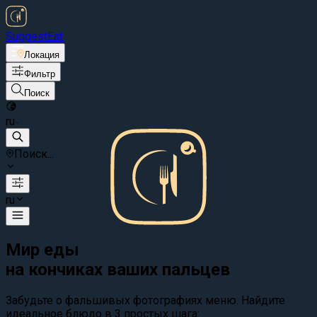
Suggest
Eat
Локация
Фильтр
Поиск
ru
Поиск...
ru
Мир еды
на кончиках ваших пальцев
Забудьте о фальшивых фотографиях меню. Найдите
идеальное блюдо в 3 простых шага: