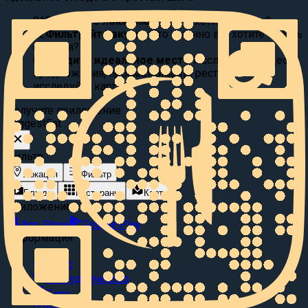
01
Выберите локацию:
Где вы хотите поесть?
02
Фильтруйте вкусы:
Что именно вы хотите съесть
сегодня?
03
Найдите идеальное место
Исследуйте видео
предложения, просматривайте рестораны или
исследуйте карту.
Получите приложение
Suggest
Eat
Фильтр
Локация
Фильтр
Блюда
Рестораны
Карта
Приложение
App Store
Google Play
Информация
О нас
Сотрудничество
Блог