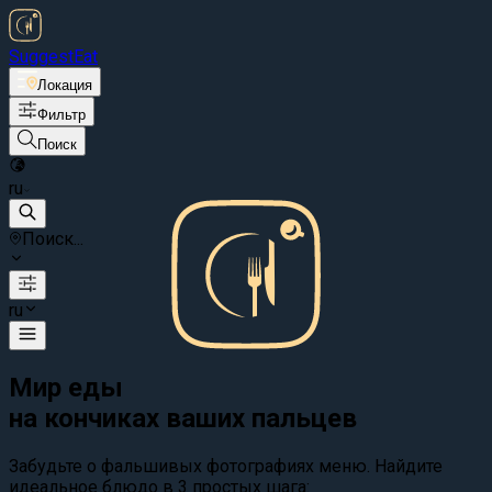
Suggest
Eat
Локация
Фильтр
Поиск
ru
Поиск...
ru
Мир еды
на кончиках ваших пальцев
Забудьте о фальшивых фотографиях меню. Найдите
идеальное блюдо в 3 простых шага: