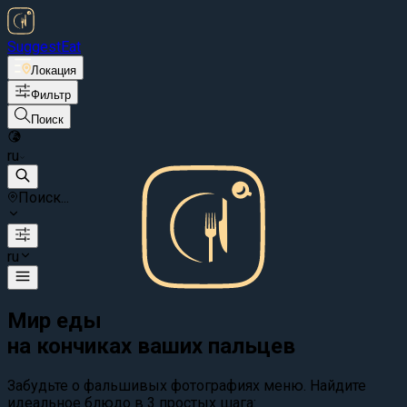
Suggest
Eat
Локация
Фильтр
Поиск
ru
Поиск...
ru
Мир еды
на кончиках ваших пальцев
Забудьте о фальшивых фотографиях меню. Найдите
идеальное блюдо в 3 простых шага: