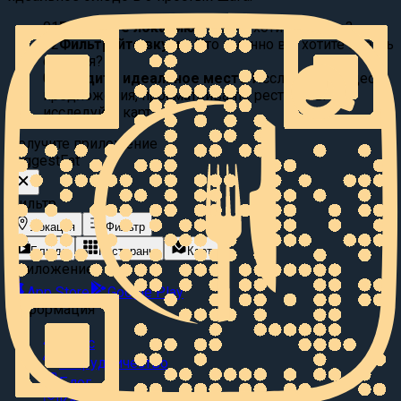
01
Выберите локацию:
Где вы хотите поесть?
02
Фильтруйте вкусы:
Что именно вы хотите съесть
сегодня?
03
Найдите идеальное место
Исследуйте видео
предложения, просматривайте рестораны или
исследуйте карту.
Получите приложение
Suggest
Eat
Фильтр
Локация
Фильтр
Блюда
Рестораны
Карта
Приложение
App Store
Google Play
Информация
О нас
Сотрудничество
Блог