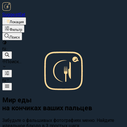
Suggest
Eat
Локация
Фильтр
Поиск
ru
Поиск...
ru
Мир еды
на кончиках ваших пальцев
Забудьте о фальшивых фотографиях меню. Найдите
идеальное блюдо в 3 простых шага: