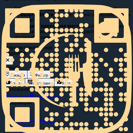
01
Выберите локацию:
Где вы хотите поесть?
02
Фильтруйте вкусы:
Что именно вы хотите съесть
сегодня?
03
Найдите идеальное место
Исследуйте видео
предложения, просматривайте рестораны или
исследуйте карту.
Получите приложение
Suggest
Eat
Фильтр
Локация
Фильтр
Блюда
Рестораны
Карта
Приложение
App Store
Google Play
Информация
О нас
Сотрудничество
Блог