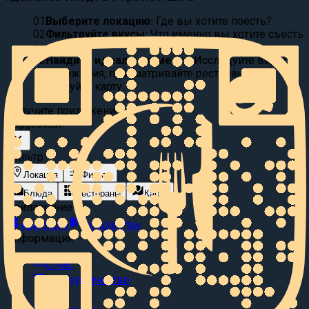
01
Выберите локацию:
Где вы хотите поесть?
02
Фильтруйте вкусы:
Что именно вы хотите съесть
сегодня?
03
Найдите идеальное место
Исследуйте видео
предложения, просматривайте рестораны или
исследуйте карту.
Получите приложение
Suggest
Eat
Фильтр
Локация
Фильтр
Блюда
Рестораны
Карта
Приложение
App Store
Google Play
Информация
О нас
Сотрудничество
Блог