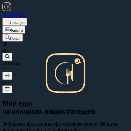
Suggest
Eat
Локация
Фильтр
Поиск
ru
Поиск...
ru
Мир еды
на кончиках ваших пальцев
Забудьте о фальшивых фотографиях меню. Найдите
идеальное блюдо в 3 простых шага: