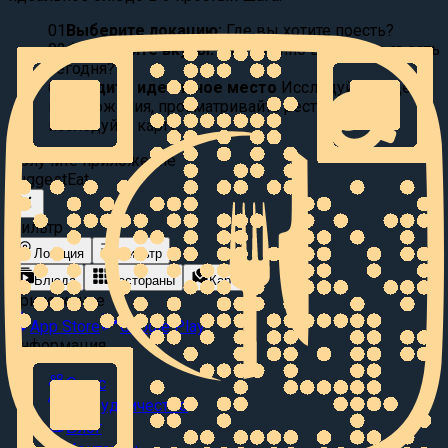
01
Выберите локацию:
Где вы хотите поесть?
02
Фильтруйте вкусы:
Что именно вы хотите съесть
сегодня?
03
Найдите идеальное место
Исследуйте видео
предложения, просматривайте рестораны или
исследуйте карту.
Получите приложение
Suggest
Eat
Фильтр
Локация
Фильтр
Блюда
Рестораны
Карта
Приложение
App Store
Google Play
Информация
О нас
Сотрудничество
Блог