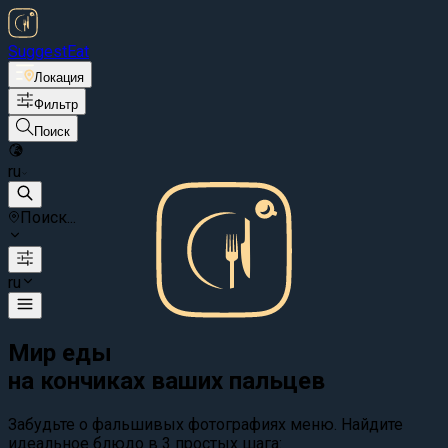
Suggest
Eat
Локация
Фильтр
Поиск
ru
Поиск...
ru
Мир еды
на кончиках ваших пальцев
Забудьте о фальшивых фотографиях меню. Найдите
идеальное блюдо в 3 простых шага: