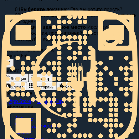
01
Выберите локацию:
Где вы хотите поесть?
02
Фильтруйте вкусы:
Что именно вы хотите съесть
сегодня?
03
Найдите идеальное место
Исследуйте видео
предложения, просматривайте рестораны или
исследуйте карту.
Получите приложение
Suggest
Eat
Фильтр
Локация
Фильтр
Блюда
Рестораны
Карта
Приложение
App Store
Google Play
Информация
О нас
Сотрудничество
Блог