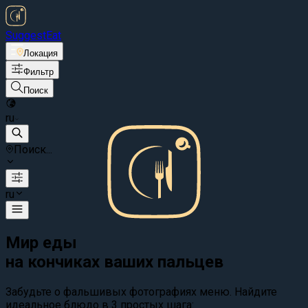
Suggest
Eat
Локация
Фильтр
Поиск
ru
Поиск...
ru
Мир еды
на кончиках ваших пальцев
Забудьте о фальшивых фотографиях меню. Найдите
идеальное блюдо в 3 простых шага: