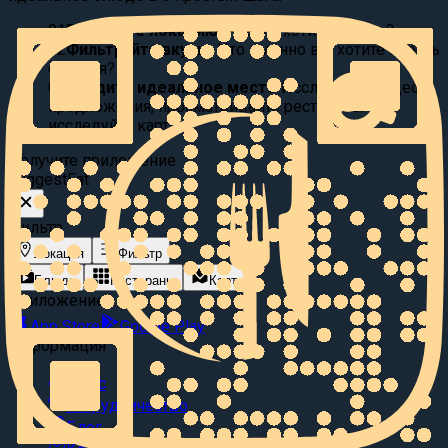
01
Выберите локацию:
Где вы хотите поесть?
02
Фильтруйте вкусы:
Что именно вы хотите съесть
сегодня?
03
Найдите идеальное место
Исследуйте видео
предложения, просматривайте рестораны или
исследуйте карту.
Получите приложение
Suggest
Eat
Фильтр
Локация
Фильтр
Блюда
Рестораны
Карта
Приложение
App Store
Google Play
Информация
О нас
Сотрудничество
Блог