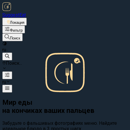
Suggest
Eat
Локация
Фильтр
Поиск
ru
Поиск...
ru
Мир еды
на кончиках ваших пальцев
Забудьте о фальшивых фотографиях меню. Найдите
идеальное блюдо в 3 простых шага: