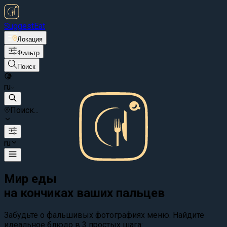
Suggest
Eat
Локация
Фильтр
Поиск
ru
Поиск...
ru
Мир еды
на кончиках ваших пальцев
Забудьте о фальшивых фотографиях меню. Найдите
идеальное блюдо в 3 простых шага: