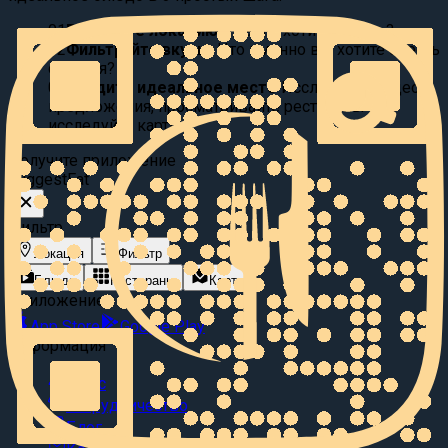
01
Выберите локацию:
Где вы хотите поесть?
02
Фильтруйте вкусы:
Что именно вы хотите съесть
сегодня?
03
Найдите идеальное место
Исследуйте видео
предложения, просматривайте рестораны или
исследуйте карту.
Получите приложение
Suggest
Eat
Фильтр
Локация
Фильтр
Блюда
Рестораны
Карта
Приложение
App Store
Google Play
Информация
О нас
Сотрудничество
Блог