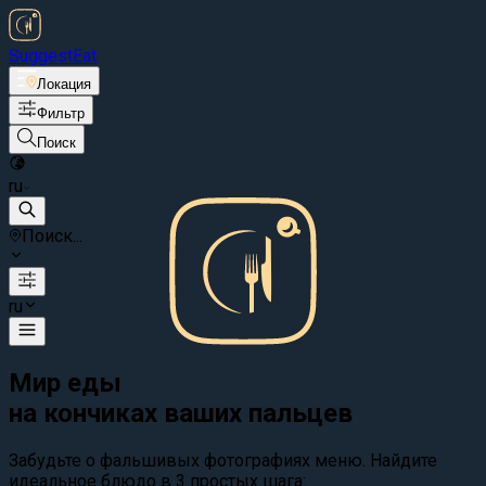
Suggest
Eat
Локация
Фильтр
Поиск
ru
Поиск...
ru
Мир еды
на кончиках ваших пальцев
Забудьте о фальшивых фотографиях меню. Найдите
идеальное блюдо в 3 простых шага: