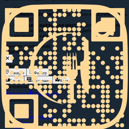
01
Выберите локацию:
Где вы хотите поесть?
02
Фильтруйте вкусы:
Что именно вы хотите съесть
сегодня?
03
Найдите идеальное место
Исследуйте видео
предложения, просматривайте рестораны или
исследуйте карту.
Получите приложение
Suggest
Eat
Фильтр
Локация
Фильтр
Блюда
Рестораны
Карта
Приложение
App Store
Google Play
Информация
О нас
Сотрудничество
Блог