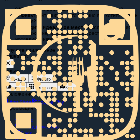
01
Выберите локацию:
Где вы хотите поесть?
02
Фильтруйте вкусы:
Что именно вы хотите съесть
сегодня?
03
Найдите идеальное место
Исследуйте видео
предложения, просматривайте рестораны или
исследуйте карту.
Получите приложение
Suggest
Eat
Фильтр
Локация
Фильтр
Блюда
Рестораны
Карта
Приложение
App Store
Google Play
Информация
О нас
Сотрудничество
Блог