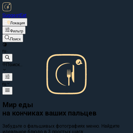
Suggest
Eat
Локация
Фильтр
Поиск
ru
Поиск...
ru
Мир еды
на кончиках ваших пальцев
Забудьте о фальшивых фотографиях меню. Найдите
идеальное блюдо в 3 простых шага: