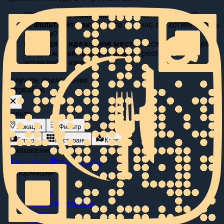
01
Выберите локацию:
Где вы хотите поесть?
02
Фильтруйте вкусы:
Что именно вы хотите съесть
сегодня?
03
Найдите идеальное место
Исследуйте видео
предложения, просматривайте рестораны или
исследуйте карту.
Получите приложение
Suggest
Eat
Фильтр
Локация
Фильтр
Блюда
Рестораны
Карта
Приложение
App Store
Google Play
Информация
О нас
Сотрудничество
Блог