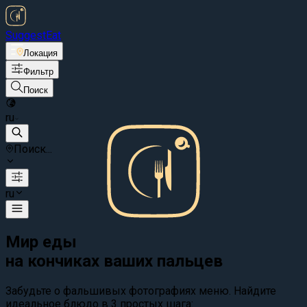
Suggest
Eat
Локация
Фильтр
Поиск
ru
Поиск...
ru
Мир еды
на кончиках ваших пальцев
Забудьте о фальшивых фотографиях меню. Найдите
идеальное блюдо в 3 простых шага: