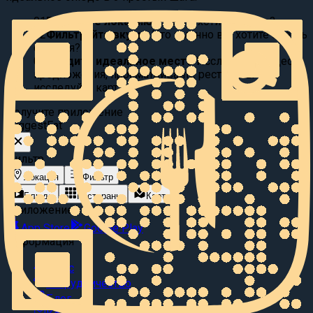
01
Выберите локацию:
Где вы хотите поесть?
02
Фильтруйте вкусы:
Что именно вы хотите съесть
сегодня?
03
Найдите идеальное место
Исследуйте видео
предложения, просматривайте рестораны или
исследуйте карту.
Получите приложение
Suggest
Eat
Фильтр
Локация
Фильтр
Блюда
Рестораны
Карта
Приложение
App Store
Google Play
Информация
О нас
Сотрудничество
Блог