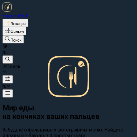
Suggest
Eat
Локация
Фильтр
Поиск
ru
Поиск...
ru
Мир еды
на кончиках ваших пальцев
Забудьте о фальшивых фотографиях меню. Найдите
идеальное блюдо в 3 простых шага: