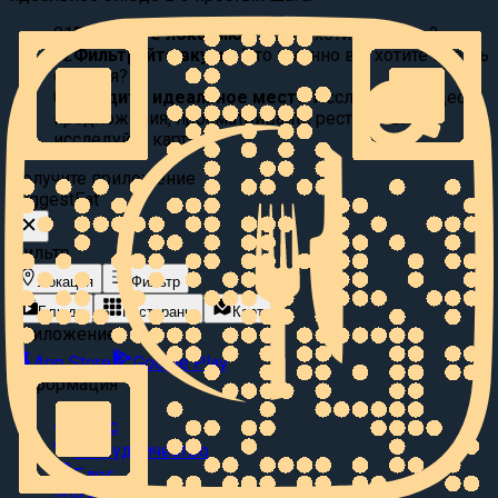
01
Выберите локацию:
Где вы хотите поесть?
02
Фильтруйте вкусы:
Что именно вы хотите съесть
сегодня?
03
Найдите идеальное место
Исследуйте видео
предложения, просматривайте рестораны или
исследуйте карту.
Получите приложение
Suggest
Eat
Фильтр
Локация
Фильтр
Блюда
Рестораны
Карта
Приложение
App Store
Google Play
Информация
О нас
Сотрудничество
Блог