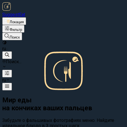
Suggest
Eat
Локация
Фильтр
Поиск
ru
Поиск...
ru
Мир еды
на кончиках ваших пальцев
Забудьте о фальшивых фотографиях меню. Найдите
идеальное блюдо в 3 простых шага: