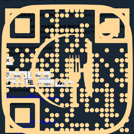
01
Выберите локацию:
Где вы хотите поесть?
02
Фильтруйте вкусы:
Что именно вы хотите съесть
сегодня?
03
Найдите идеальное место
Исследуйте видео
предложения, просматривайте рестораны или
исследуйте карту.
Получите приложение
Suggest
Eat
Фильтр
Локация
Фильтр
Блюда
Рестораны
Карта
Приложение
App Store
Google Play
Информация
О нас
Сотрудничество
Блог