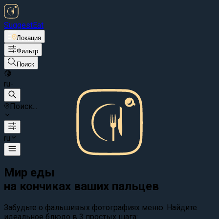
Suggest
Eat
Локация
Фильтр
Поиск
ru
Поиск...
ru
Мир еды
на кончиках ваших пальцев
Забудьте о фальшивых фотографиях меню. Найдите
идеальное блюдо в 3 простых шага: