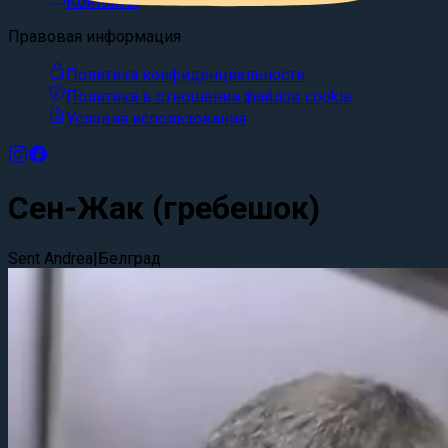
Контакты
Правовая информация
Политика конфиденциальности
Политика в отношении файлов cookie
Условия использования
Сен-Жак (гребешок)
Sent Andrea
|
Белград
Это не рекламное фото. Посмотрите аутентичный видео-о
Исследовать
Зачем гадать, что вам принесут? SUGGEST EAT исключает 
Рестораны
Посмотрите видео выше и решите сами – станет ли Сен-Ж
Карта
#
Сен-Жак (гребешок)
©
2026
SUGGEST EAT.
Все права защищены.
О нас
Сотрудничество
Блог
Контакты
Политика
конфиденциальности
Политика в отношении файлов
cookie
Условия использования