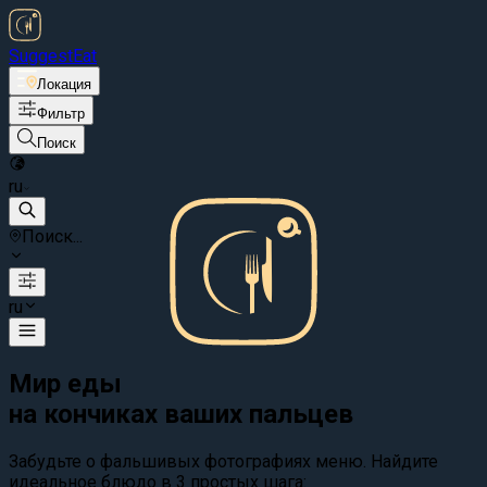
Suggest
Eat
Локация
Фильтр
Поиск
ru
Поиск...
ru
Мир еды
на кончиках ваших пальцев
Забудьте о фальшивых фотографиях меню. Найдите
идеальное блюдо в 3 простых шага: