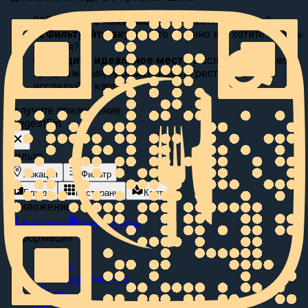
01
Выберите локацию:
Где вы хотите поесть?
02
Фильтруйте вкусы:
Что именно вы хотите съесть
сегодня?
03
Найдите идеальное место
Исследуйте видео
предложения, просматривайте рестораны или
исследуйте карту.
Получите приложение
Suggest
Eat
Фильтр
Локация
Фильтр
Блюда
Рестораны
Карта
Приложение
App Store
Google Play
Информация
О нас
Сотрудничество
Блог