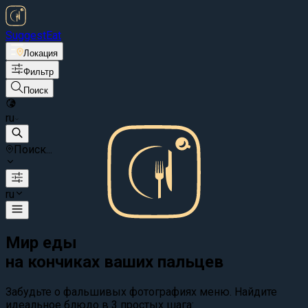
Suggest
Eat
Локация
Фильтр
Поиск
ru
Поиск...
ru
Мир еды
на кончиках ваших пальцев
Забудьте о фальшивых фотографиях меню. Найдите
идеальное блюдо в 3 простых шага: