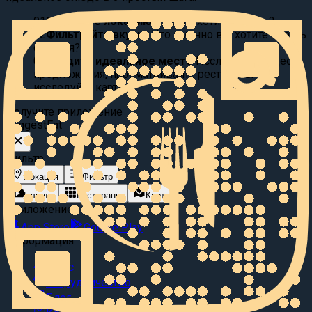
01
Выберите локацию:
Где вы хотите поесть?
02
Фильтруйте вкусы:
Что именно вы хотите съесть
сегодня?
03
Найдите идеальное место
Исследуйте видео
предложения, просматривайте рестораны или
исследуйте карту.
Получите приложение
Suggest
Eat
Фильтр
Локация
Фильтр
Блюда
Рестораны
Карта
Приложение
App Store
Google Play
Информация
О нас
Сотрудничество
Блог