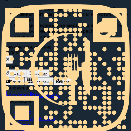
01
Выберите локацию:
Где вы хотите поесть?
02
Фильтруйте вкусы:
Что именно вы хотите съесть
сегодня?
03
Найдите идеальное место
Исследуйте видео
предложения, просматривайте рестораны или
исследуйте карту.
Получите приложение
Suggest
Eat
Фильтр
Локация
Фильтр
Блюда
Рестораны
Карта
Приложение
App Store
Google Play
Информация
О нас
Сотрудничество
Блог