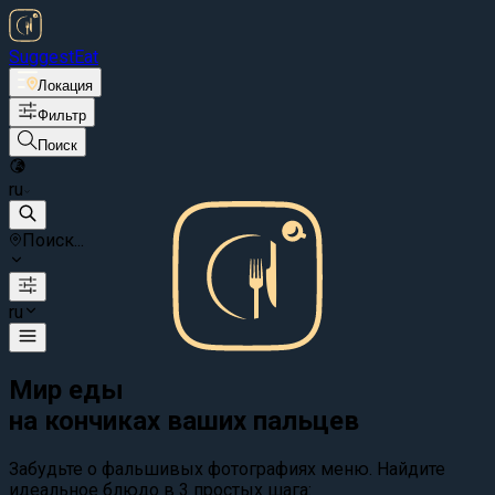
Suggest
Eat
Локация
Фильтр
Поиск
ru
Поиск...
ru
Мир еды
на кончиках ваших пальцев
Забудьте о фальшивых фотографиях меню. Найдите
идеальное блюдо в 3 простых шага: