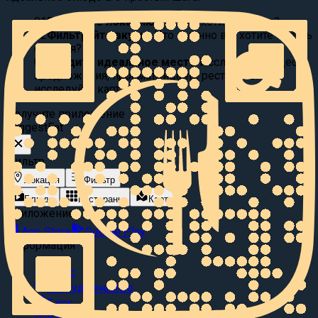
01
Выберите локацию:
Где вы хотите поесть?
02
Фильтруйте вкусы:
Что именно вы хотите съесть
сегодня?
03
Найдите идеальное место
Исследуйте видео
предложения, просматривайте рестораны или
исследуйте карту.
Получите приложение
Suggest
Eat
Фильтр
Локация
Фильтр
Блюда
Рестораны
Карта
Приложение
App Store
Google Play
Информация
О нас
Сотрудничество
Блог