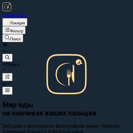
Suggest
Eat
Локация
Фильтр
Поиск
ru
Поиск...
ru
Мир еды
на кончиках ваших пальцев
Забудьте о фальшивых фотографиях меню. Найдите
идеальное блюдо в 3 простых шага: