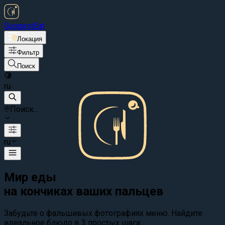
Suggest
Eat
Локация
Фильтр
Поиск
ru
Поиск...
ru
Мир еды
на кончиках ваших пальцев
Забудьте о фальшивых фотографиях меню. Найдите
идеальное блюдо в 3 простых шага: