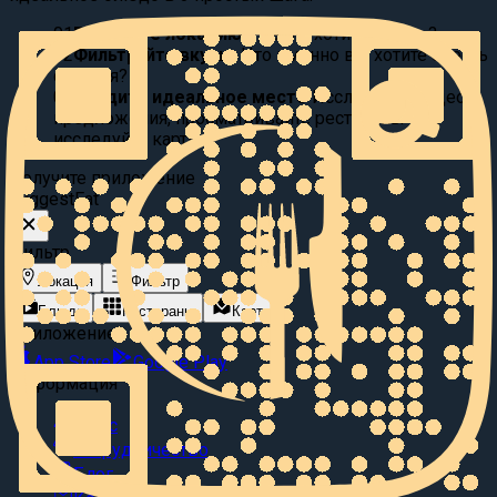
01
Выберите локацию:
Где вы хотите поесть?
02
Фильтруйте вкусы:
Что именно вы хотите съесть
сегодня?
03
Найдите идеальное место
Исследуйте видео
предложения, просматривайте рестораны или
исследуйте карту.
Получите приложение
Suggest
Eat
Фильтр
Локация
Фильтр
Блюда
Рестораны
Карта
Приложение
App Store
Google Play
Информация
О нас
Сотрудничество
Блог