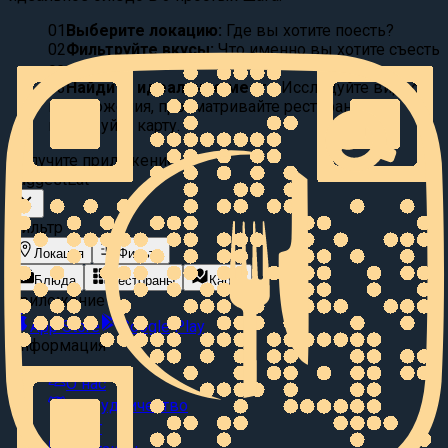
01
Выберите локацию:
Где вы хотите поесть?
02
Фильтруйте вкусы:
Что именно вы хотите съесть
сегодня?
03
Найдите идеальное место
Исследуйте видео
предложения, просматривайте рестораны или
исследуйте карту.
Получите приложение
Suggest
Eat
Фильтр
Локация
Фильтр
Блюда
Рестораны
Карта
Приложение
App Store
Google Play
Информация
О нас
Сотрудничество
Блог