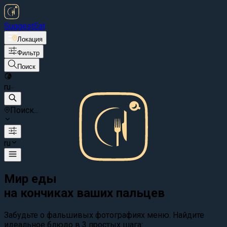
Suggest
Eat
Локация
Фильтр
Поиск
ru
Поиск...
ru
Мир еды
на кончиках ваших пальцев
Забудьте о фальшивых фотографиях меню. Найдите
идеальное блюдо в 3 простых шага: