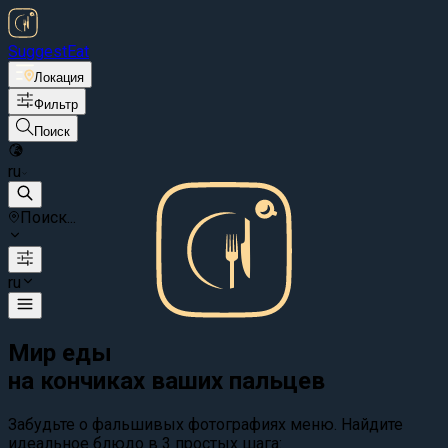
Suggest
Eat
Локация
Фильтр
Поиск
ru
Поиск...
ru
Мир еды
на кончиках ваших пальцев
Забудьте о фальшивых фотографиях меню. Найдите
идеальное блюдо в 3 простых шага: