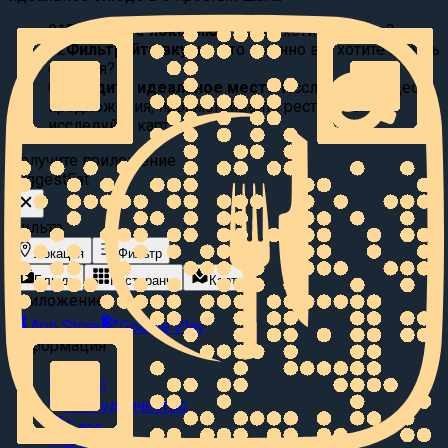
01
Выберите локацию:
Где вы хотите поесть?
02
Фильтруйте вкусы:
Что именно вы хотите съесть
сегодня?
03
Найдите идеальное место
Исследуйте видео
предложения, просматривайте рестораны или
исследуйте карту.
Получите приложение
Suggest
Eat
Фильтр
Локация
Фильтр
Блюда
Рестораны
Карта
Приложение
App Store
Google Play
Информация
О нас
Сотрудничество
Блог