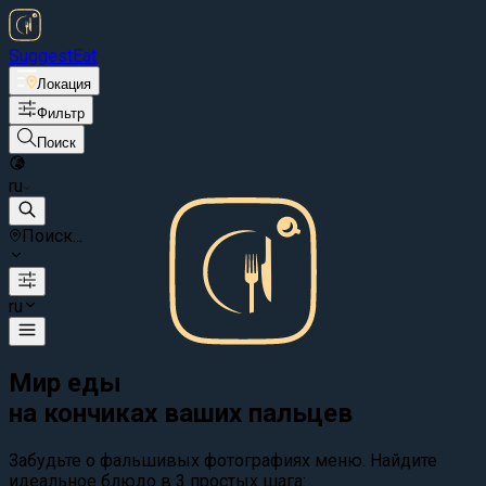
Suggest
Eat
Локация
Фильтр
Поиск
ru
Поиск...
ru
Мир еды
на кончиках ваших пальцев
Забудьте о фальшивых фотографиях меню. Найдите
идеальное блюдо в 3 простых шага: