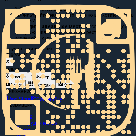
01
Выберите локацию:
Где вы хотите поесть?
02
Фильтруйте вкусы:
Что именно вы хотите съесть
сегодня?
03
Найдите идеальное место
Исследуйте видео
предложения, просматривайте рестораны или
исследуйте карту.
Получите приложение
Suggest
Eat
Фильтр
Локация
Фильтр
Блюда
Рестораны
Карта
Приложение
App Store
Google Play
Информация
О нас
Сотрудничество
Блог