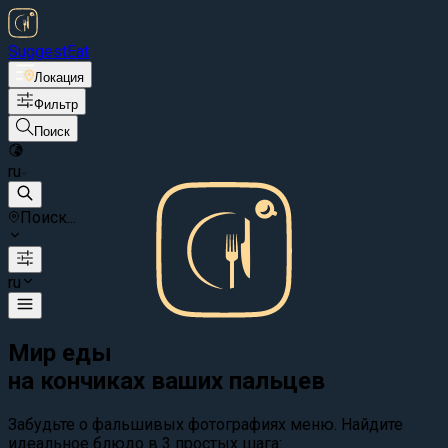
Suggest
Eat
Локация
Фильтр
Поиск
ru
Поиск...
ru
Мир еды
на кончиках ваших пальцев
Забудьте о фальшивых фотографиях меню. Найдите
идеальное блюдо в 3 простых шага: