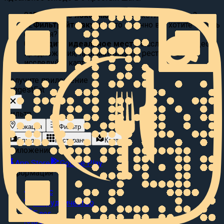
01
Выберите локацию:
Где вы хотите поесть?
02
Фильтруйте вкусы:
Что именно вы хотите съесть
сегодня?
03
Найдите идеальное место
Исследуйте видео
предложения, просматривайте рестораны или
исследуйте карту.
Получите приложение
Suggest
Eat
Фильтр
Локация
Фильтр
Блюда
Рестораны
Карта
Приложение
App Store
Google Play
Информация
О нас
Сотрудничество
Блог