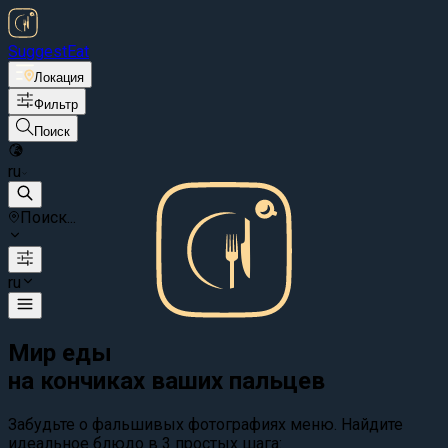
Suggest
Eat
Локация
Фильтр
Поиск
ru
Поиск...
ru
Мир еды
на кончиках ваших пальцев
Забудьте о фальшивых фотографиях меню. Найдите
идеальное блюдо в 3 простых шага: