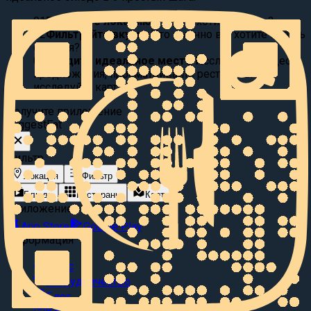
01
Выберите локацию:
Где вы хотите поесть?
02
Фильтруйте вкусы:
Что именно вы хотите съесть
сегодня?
03
Найдите идеальное место
Исследуйте видео
предложения, просматривайте рестораны или
исследуйте карту.
Получите приложение
Suggest
Eat
Фильтр
Локация
Фильтр
Блюда
Рестораны
Карта
Приложение
App Store
Google Play
Информация
О нас
Сотрудничество
Блог