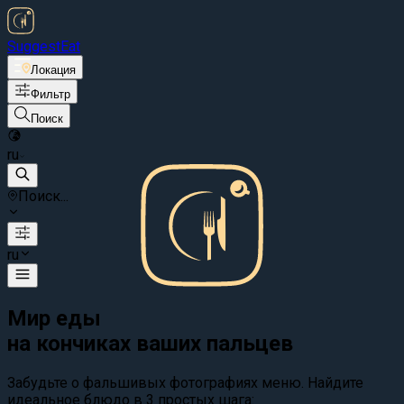
Suggest
Eat
Локация
Фильтр
Поиск
ru
Поиск...
ru
Мир еды
на кончиках ваших пальцев
Забудьте о фальшивых фотографиях меню. Найдите
идеальное блюдо в 3 простых шага: