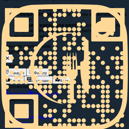
01
Выберите локацию:
Где вы хотите поесть?
02
Фильтруйте вкусы:
Что именно вы хотите съесть
сегодня?
03
Найдите идеальное место
Исследуйте видео
предложения, просматривайте рестораны или
исследуйте карту.
Получите приложение
Suggest
Eat
Фильтр
Локация
Фильтр
Блюда
Рестораны
Карта
Приложение
App Store
Google Play
Информация
О нас
Сотрудничество
Блог