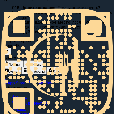
01
Выберите локацию:
Где вы хотите поесть?
02
Фильтруйте вкусы:
Что именно вы хотите съесть
сегодня?
03
Найдите идеальное место
Исследуйте видео
предложения, просматривайте рестораны или
исследуйте карту.
Получите приложение
Suggest
Eat
Фильтр
Локация
Фильтр
Блюда
Рестораны
Карта
Приложение
App Store
Google Play
Информация
О нас
Сотрудничество
Блог