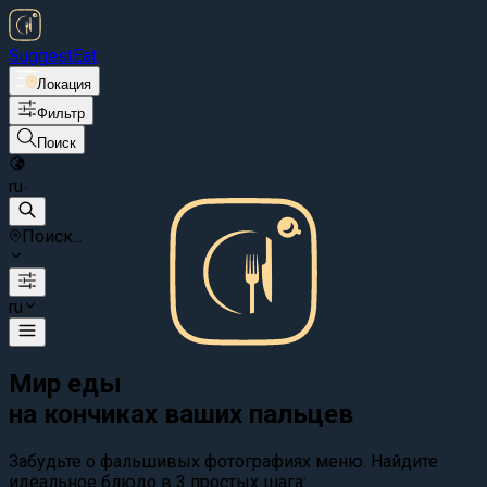
Suggest
Eat
Локация
Фильтр
Поиск
ru
Поиск...
ru
Мир еды
на кончиках ваших пальцев
Забудьте о фальшивых фотографиях меню. Найдите
идеальное блюдо в 3 простых шага: