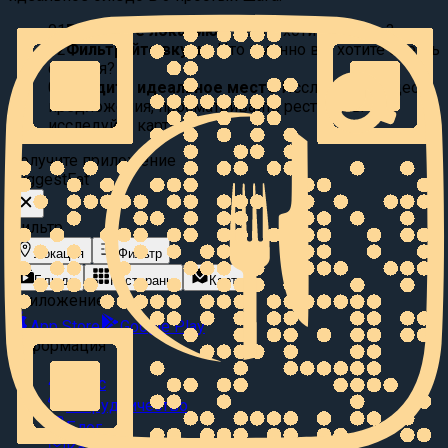
01
Выберите локацию:
Где вы хотите поесть?
02
Фильтруйте вкусы:
Что именно вы хотите съесть
сегодня?
03
Найдите идеальное место
Исследуйте видео
предложения, просматривайте рестораны или
исследуйте карту.
Получите приложение
Suggest
Eat
Фильтр
Локация
Фильтр
Блюда
Рестораны
Карта
Приложение
App Store
Google Play
Информация
О нас
Сотрудничество
Блог