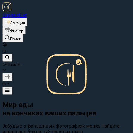
Suggest
Eat
Локация
Фильтр
Поиск
ru
Поиск...
ru
Мир еды
на кончиках ваших пальцев
Забудьте о фальшивых фотографиях меню. Найдите
идеальное блюдо в 3 простых шага: