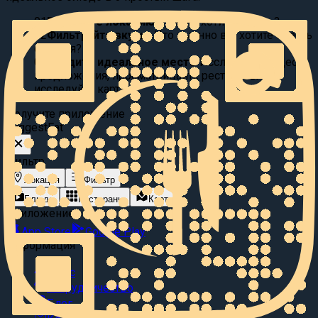
01
Выберите локацию:
Где вы хотите поесть?
02
Фильтруйте вкусы:
Что именно вы хотите съесть
сегодня?
03
Найдите идеальное место
Исследуйте видео
предложения, просматривайте рестораны или
исследуйте карту.
Получите приложение
Suggest
Eat
Фильтр
Локация
Фильтр
Блюда
Рестораны
Карта
Приложение
App Store
Google Play
Информация
О нас
Сотрудничество
Блог