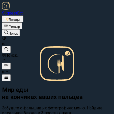
Suggest
Eat
Локация
Фильтр
Поиск
ru
Поиск...
ru
Мир еды
на кончиках ваших пальцев
Забудьте о фальшивых фотографиях меню. Найдите
идеальное блюдо в 3 простых шага: