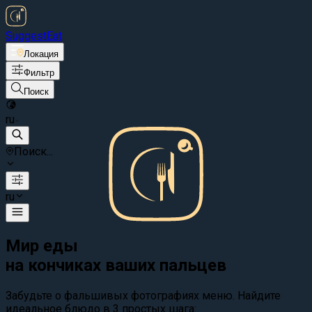
Suggest
Eat
Локация
Фильтр
Поиск
ru
Поиск...
ru
Мир еды
на кончиках ваших пальцев
Забудьте о фальшивых фотографиях меню. Найдите
идеальное блюдо в 3 простых шага: