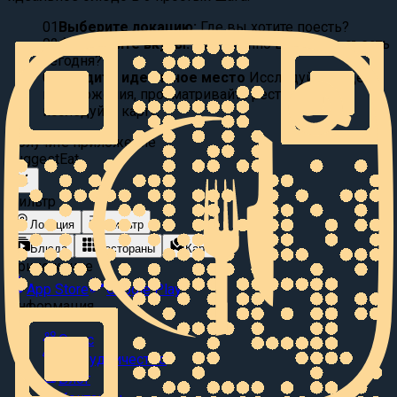
01
Выберите локацию:
Где вы хотите поесть?
02
Фильтруйте вкусы:
Что именно вы хотите съесть
сегодня?
03
Найдите идеальное место
Исследуйте видео
предложения, просматривайте рестораны или
исследуйте карту.
Получите приложение
Suggest
Eat
Фильтр
Локация
Фильтр
Блюда
Рестораны
Карта
Приложение
App Store
Google Play
Информация
О нас
Сотрудничество
Блог