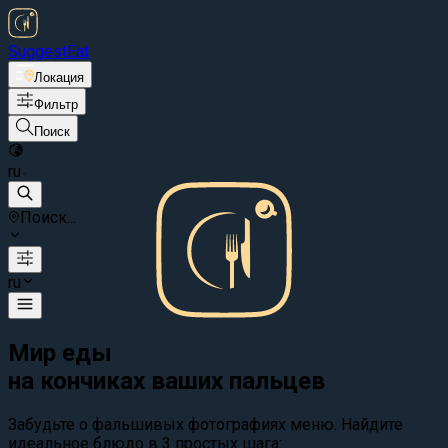
Suggest
Eat
Локация
Фильтр
Поиск
ru
Поиск...
ru
Мир еды
на кончиках ваших пальцев
Забудьте о фальшивых фотографиях меню. Найдите
идеальное блюдо в 3 простых шага: