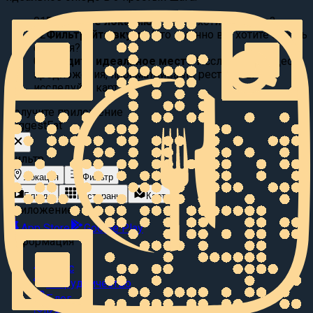
01
Выберите локацию:
Где вы хотите поесть?
02
Фильтруйте вкусы:
Что именно вы хотите съесть
сегодня?
03
Найдите идеальное место
Исследуйте видео
предложения, просматривайте рестораны или
исследуйте карту.
Получите приложение
Suggest
Eat
Фильтр
Локация
Фильтр
Блюда
Рестораны
Карта
Приложение
App Store
Google Play
Информация
О нас
Сотрудничество
Блог