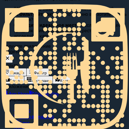
01
Выберите локацию:
Где вы хотите поесть?
02
Фильтруйте вкусы:
Что именно вы хотите съесть
сегодня?
03
Найдите идеальное место
Исследуйте видео
предложения, просматривайте рестораны или
исследуйте карту.
Получите приложение
Suggest
Eat
Фильтр
Локация
Фильтр
Блюда
Рестораны
Карта
Приложение
App Store
Google Play
Информация
О нас
Сотрудничество
Блог