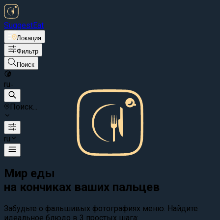
Suggest
Eat
Локация
Фильтр
Поиск
ru
Поиск...
ru
Мир еды
на кончиках ваших пальцев
Забудьте о фальшивых фотографиях меню. Найдите
идеальное блюдо в 3 простых шага: