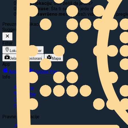
01
Izaberi lokaciju:
Gde želiš da jedeš?
02
Filtriraj ukuse:
Šta ti se tačno jede danas?
03
Pronađi savršeno mesto
Istraži video ponudu, pregle
Preuzmite aplikaciju
Suggest
Eat
Filter
Lokacija
Filter
Jela
Restorani
Mapa
App
App Store
Google Play
Info
O nama
Saradnja
Blog
Kontakt
Pravne informacije
Politika privatnosti