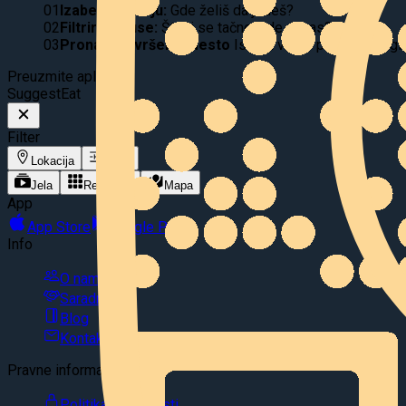
01
Izaberi lokaciju:
Gde želiš da jedeš?
02
Filtriraj ukuse:
Šta ti se tačno jede danas?
03
Pronađi savršeno mesto
Istraži video ponudu, pregle
Preuzmite aplikaciju
Suggest
Eat
Filter
Lokacija
Filter
Jela
Restorani
Mapa
App
App Store
Google Play
Info
O nama
Saradnja
Blog
Kontakt
Pravne informacije
Politika privatnosti