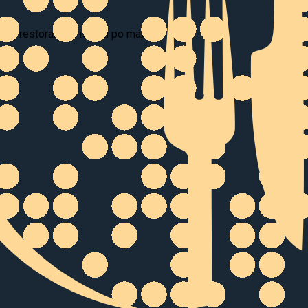
daj restorane ili istraži po mapi.