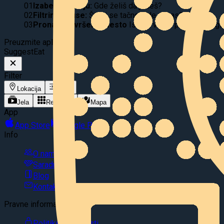
01
Izaberi lokaciju:
Gde želiš da jedeš?
02
Filtriraj ukuse:
Šta ti se tačno jede danas?
03
Pronađi savršeno mesto
Istraži video ponudu, pregle
Preuzmite aplikaciju
Suggest
Eat
Filter
Lokacija
Filter
Jela
Restorani
Mapa
App
App Store
Google Play
Info
O nama
Saradnja
Blog
Kontakt
Pravne informacije
Politika privatnosti