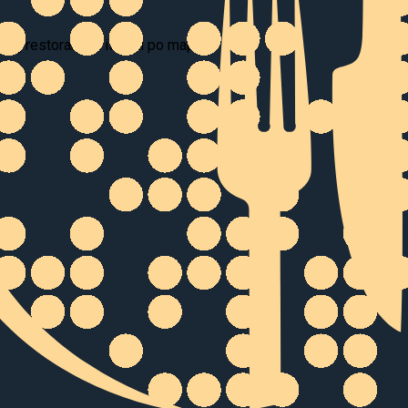
daj restorane ili istraži po mapi.