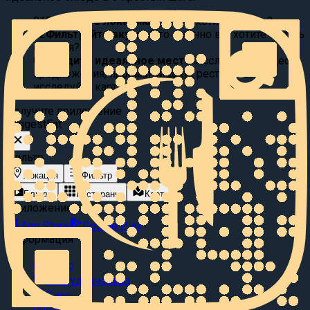
01
Выберите локацию:
Где вы хотите поесть?
02
Фильтруйте вкусы:
Что именно вы хотите съесть
сегодня?
03
Найдите идеальное место
Исследуйте видео
предложения, просматривайте рестораны или
исследуйте карту.
Получите приложение
Suggest
Eat
Фильтр
Локация
Фильтр
Блюда
Рестораны
Карта
Приложение
App Store
Google Play
Информация
О нас
Сотрудничество
Блог