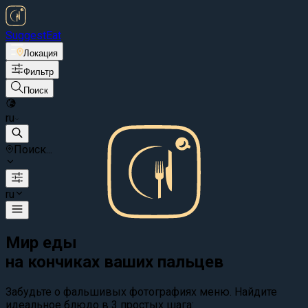
Suggest
Eat
Локация
Фильтр
Поиск
ru
Поиск...
ru
Мир еды
на кончиках ваших пальцев
Забудьте о фальшивых фотографиях меню. Найдите
идеальное блюдо в 3 простых шага: