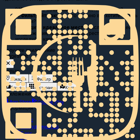
01
Выберите локацию:
Где вы хотите поесть?
02
Фильтруйте вкусы:
Что именно вы хотите съесть
сегодня?
03
Найдите идеальное место
Исследуйте видео
предложения, просматривайте рестораны или
исследуйте карту.
Получите приложение
Suggest
Eat
Фильтр
Локация
Фильтр
Блюда
Рестораны
Карта
Приложение
App Store
Google Play
Информация
О нас
Сотрудничество
Блог