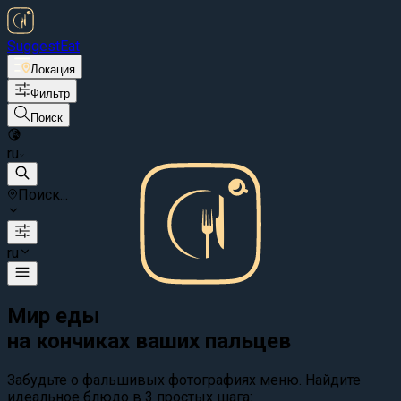
Suggest
Eat
Локация
Фильтр
Поиск
ru
Поиск...
ru
Мир еды
на кончиках ваших пальцев
Забудьте о фальшивых фотографиях меню. Найдите
идеальное блюдо в 3 простых шага: