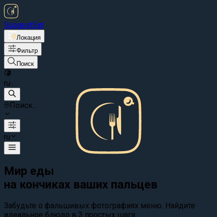
Suggest
Eat
Локация
Фильтр
Поиск
ru
Поиск...
ru
Мир еды
на кончиках ваших пальцев
Забудьте о фальшивых фотографиях меню. Найдите
идеальное блюдо в 3 простых шага: