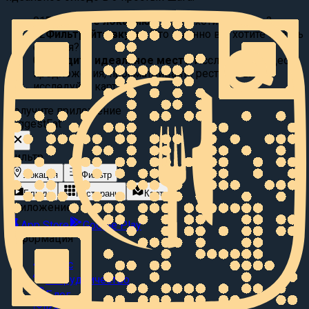
01
Выберите локацию:
Где вы хотите поесть?
02
Фильтруйте вкусы:
Что именно вы хотите съесть
сегодня?
03
Найдите идеальное место
Исследуйте видео
предложения, просматривайте рестораны или
исследуйте карту.
Получите приложение
Suggest
Eat
Фильтр
Локация
Фильтр
Блюда
Рестораны
Карта
Приложение
App Store
Google Play
Информация
О нас
Сотрудничество
Блог