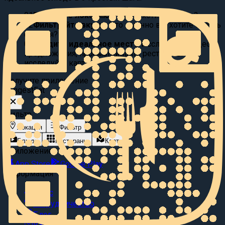
01
Выберите локацию:
Где вы хотите поесть?
02
Фильтруйте вкусы:
Что именно вы хотите съесть
сегодня?
03
Найдите идеальное место
Исследуйте видео
предложения, просматривайте рестораны или
исследуйте карту.
Получите приложение
Suggest
Eat
Фильтр
Локация
Фильтр
Блюда
Рестораны
Карта
Приложение
App Store
Google Play
Информация
О нас
Сотрудничество
Блог