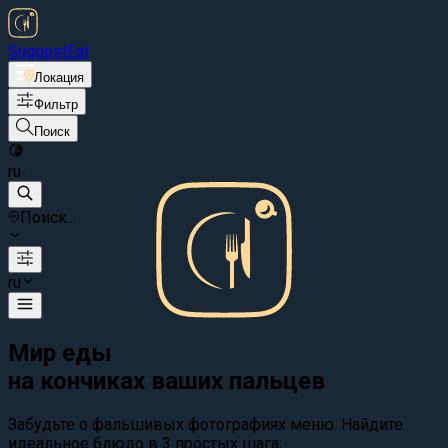
Suggest
Eat
Локация
Фильтр
Поиск
ru
Поиск...
ru
Мир еды
на кончиках ваших пальцев
Забудьте о фальшивых фотографиях меню. Найдите
идеальное блюдо в 3 простых шага: