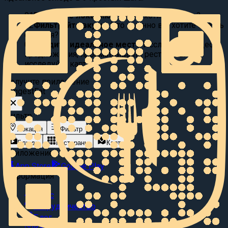
01
Выберите локацию:
Где вы хотите поесть?
02
Фильтруйте вкусы:
Что именно вы хотите съесть
сегодня?
03
Найдите идеальное место
Исследуйте видео
предложения, просматривайте рестораны или
исследуйте карту.
Получите приложение
Suggest
Eat
Фильтр
Локация
Фильтр
Блюда
Рестораны
Карта
Приложение
App Store
Google Play
Информация
О нас
Сотрудничество
Блог