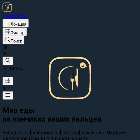
Suggest
Eat
Локация
Фильтр
Поиск
ru
Поиск...
ru
Мир еды
на кончиках ваших пальцев
Забудьте о фальшивых фотографиях меню. Найдите
идеальное блюдо в 3 простых шага: