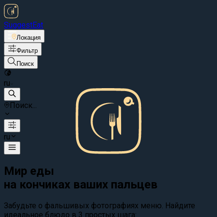
Suggest
Eat
Локация
Фильтр
Поиск
ru
Поиск...
ru
Мир еды
на кончиках ваших пальцев
Забудьте о фальшивых фотографиях меню. Найдите
идеальное блюдо в 3 простых шага: