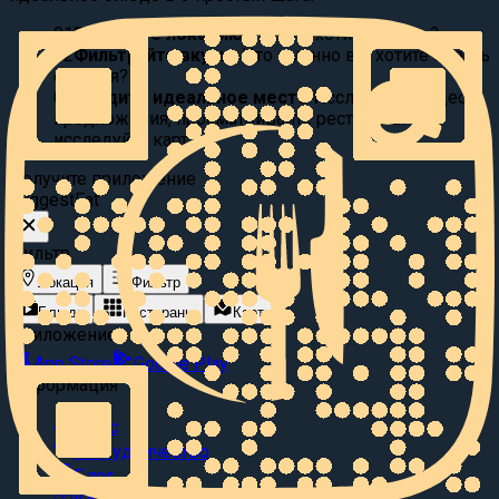
01
Выберите локацию:
Где вы хотите поесть?
02
Фильтруйте вкусы:
Что именно вы хотите съесть
сегодня?
03
Найдите идеальное место
Исследуйте видео
предложения, просматривайте рестораны или
исследуйте карту.
Получите приложение
Suggest
Eat
Фильтр
Локация
Фильтр
Блюда
Рестораны
Карта
Приложение
App Store
Google Play
Информация
О нас
Сотрудничество
Блог